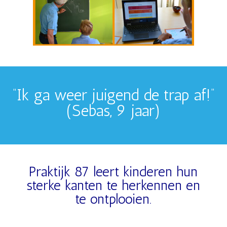
“Ik ga weer juigend de trap af!”
(Sebas, 9 jaar)
Praktijk 87 leert kinderen hun
sterke kanten te herkennen en
te ontplooien.