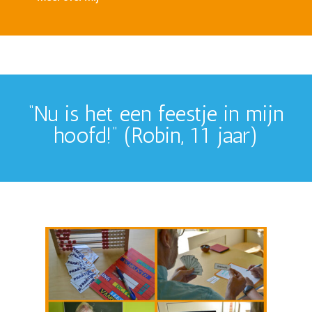
“Nu is het een feestje in mijn
hoofd!” (Robin, 11 jaar)